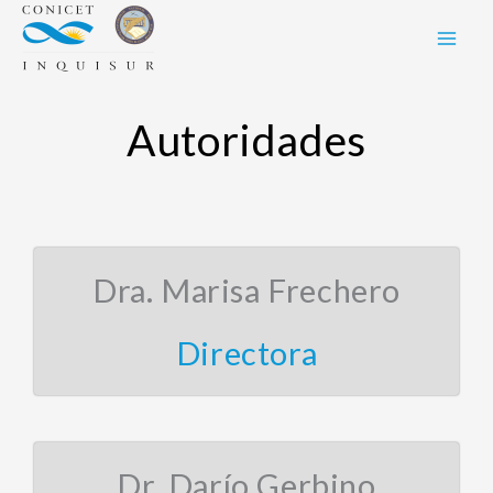
Skip
to
content
Autoridades
Dra. Marisa Frechero
Directora
Dr. Darío Gerbino