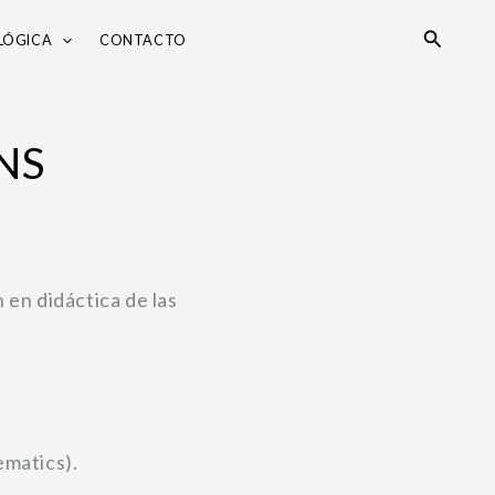
Search
LÓGICA
CONTACTO
UNS
 en didáctica de las
matics).