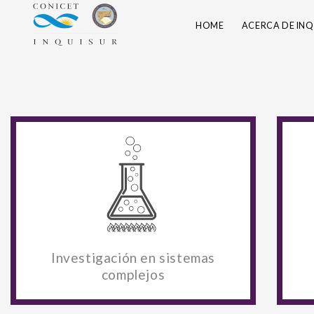
Skip
HOME
ACERCA DE INQ
to
content
Investigación en sistemas
complejos