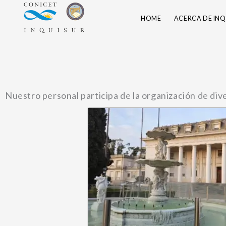
Skip
HOME
ACERCA DE INQ
to
content
Nuestro personal participa de la organización de div