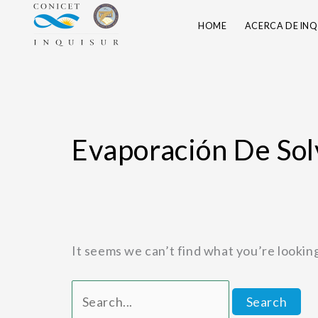
Skip
Search
HOME
ACERCA DE INQ
to
for:
content
Evaporación De Sol
It seems we can’t find what you’re lookin